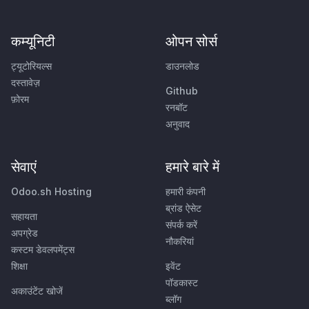
कम्यूनिटी
ओपन सोर्स
ट्यूटोरियल्स
डाउनलोड
दस्तावेज़
Github
फ़ोरम
रनबॉट
अनुवाद
सेवाएं
हमारे बारे में
Odoo.sh Hosting
हमारी कंपनी
ब्रांड ऐसेट
सहायता
संपर्क करें
अपग्रेड
नौकरियां
कस्टम डेवलपमेंट्स
शिक्षा
इवेंट
पॉडकास्ट
अकाउंटेंट खोजें
ब्लॉग