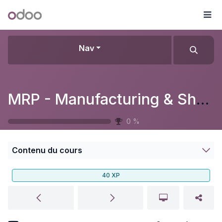
Se rendre au contenu
Odoo
Me
Nav
MRP - Manufacturing & Shop Floor
0
%
Contenu du cours
40
XP