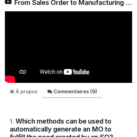
From Sales Order to Manufacturing Order
À propos
Commentaires (
9
)
Which methods can be used to
1
.
automatically generate an MO to