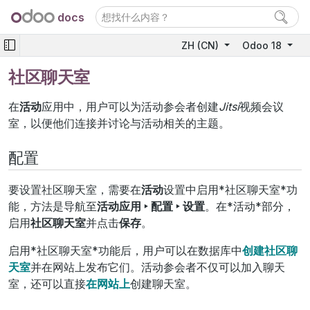
docs
ZH (CN)
Odoo 18
社区聊天室
在
活动
应用中，用户可以为活动参会者创建
Jitsi
视频会议
室，以便他们连接并讨论与活动相关的主题。
配置
要设置社区聊天室，需要在
活动
设置中启用*社区聊天室*功
能，方法是导航至
活动应用 ‣ 配置 ‣ 设置
。在*活动*部分，
启用
社区聊天室
并点击
保存
。
启用*社区聊天室*功能后，用户可以在数据库中
创建社区聊
天室
并在网站上发布它们。活动参会者不仅可以加入聊天
室，还可以直接
在网站上
创建聊天室。