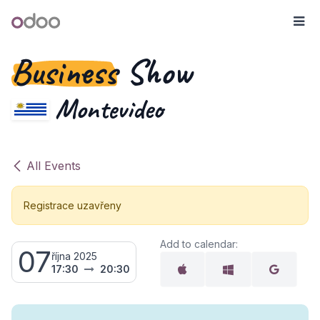
Přejít na obsah
Odoo
Me
Business
Show
Montevideo
All Events
Registrace uzavřeny
Add to calendar:
07
října 2025
17:30
20:30