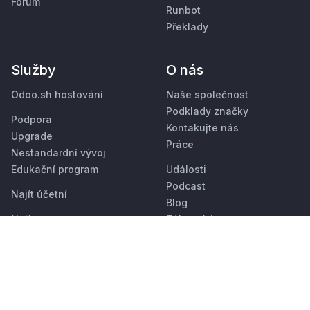
Fórum
Runbot
Překlady
Služby
O nás
Odoo.sh hostování
Naše společnost
Podklady značky
Podpora
Kontakujte nás
Upgrade
Práce
Nestandardní vývoj
Edukační program
Události
Podcast
Najít účetní
Blog
Najít partnera
Zákazníci
Stát se partnerem
Právní dokumenty
•
Soukromí
Zabezpečení