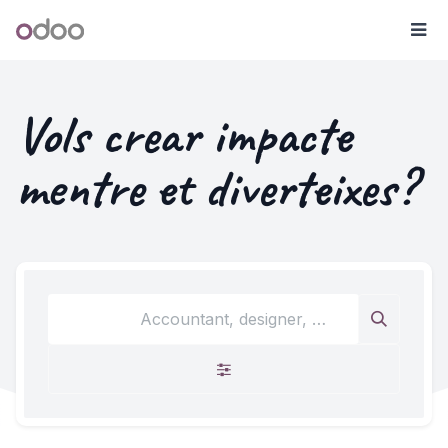
Skip to Content
Odoo
Me
Vols crear impacte
mentre et diverteixes?