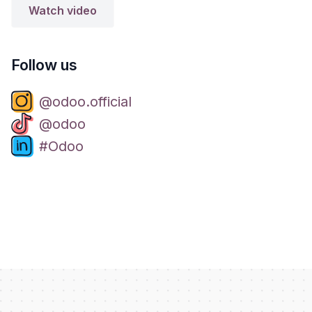
Watch video
Follow us
@odoo.official
@odoo
#Odoo