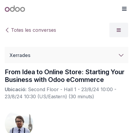
Skip to Content
Odoo
Me
Totes les converses
Xerrades
From Idea to Online Store: Starting Your
Business with Odoo eCommerce
Ubicació:
Second Floor - Hall 1
-
23/8/24 10:00
-
23/8/24 10:30
(
US/Eastern
) (
30 minuts
)